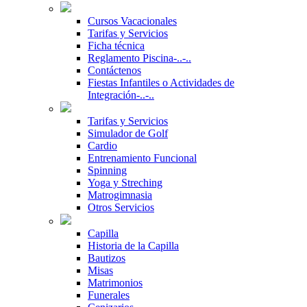
Cursos Vacacionales
Tarifas y Servicios
Ficha técnica
Reglamento Piscina-..-..
Contáctenos
Fiestas Infantiles o Actividades de
Integración-..-..
Tarifas y Servicios
Simulador de Golf
Cardio
Entrenamiento Funcional
Spinning
Yoga y Streching
Matrogimnasia
Otros Servicios
Capilla
Historia de la Capilla
Bautizos
Misas
Matrimonios
Funerales