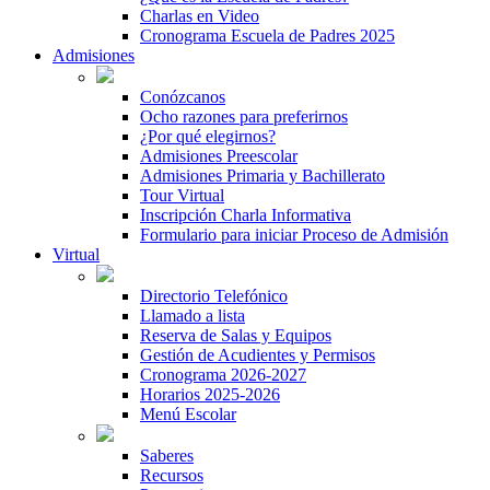
Charlas en Video
Cronograma Escuela de Padres 2025
Admisiones
Conózcanos
Ocho razones para preferirnos
¿Por qué elegirnos?
Admisiones Preescolar
Admisiones Primaria y Bachillerato
Tour Virtual
Inscripción Charla Informativa
Formulario para iniciar Proceso de Admisión
Virtual
Directorio Telefónico
Llamado a lista
Reserva de Salas y Equipos
Gestión de Acudientes y Permisos
Cronograma 2026-2027
Horarios 2025-2026
Menú Escolar
Saberes
Recursos