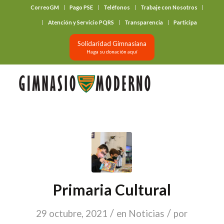
CorreoGM
Pago PSE
Teléfonos
Trabaje con Nosotros
‎ ‎ ‎ ‎ ‎ ‎ ‎
Atención y Servicio PQRS
Transparencia
Participa
Solidaridad Gimnasiana
Haga su donación aquí
Primaria Cultural
/
/
29 octubre, 2021
en
Noticias
por