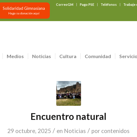
CorreoGM
Pago PSE
Teléfonos
Trabaje
Solidaridad Gimnasiana
Haga su donación aquí
Medios
Noticias
Cultura
Comunidad
Servici
Encuentro natural
/
/
29 octubre, 2025
en
Noticias
por
contenidos