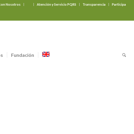
 con Nosotros
‎ ‎ ‎ ‎ ‎ ‎ ‎
Atención y Servicio PQRS
Transparencia
Participa
os
Fundación