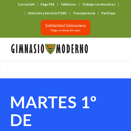
CorreoGM
Pago PSE
Teléfonos
Trabaje con Nosotros
‎ ‎ ‎ ‎ ‎ ‎ ‎
Atención y Servicio PQRS
Transparencia
Participa
Solidaridad Gimnasiana
Haga su donación aquí
MARTES 1º
DE