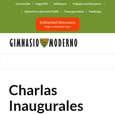
CorreoGM
Pago PSE
Teléfonos
Trabaje con Nosotros
‎ ‎ ‎ ‎ ‎ ‎ ‎
Atención y Servicio PQRS
Transparencia
Participa
Solidaridad Gimnasiana
Haga su donación aquí
Charlas
Inaugurales