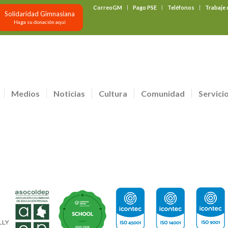
CorreoGM
Pago PSE
Teléfonos
Trabaje
Solidaridad Gimnasiana
Haga su donación aquí
Medios
Noticias
Cultura
Comunidad
Servici