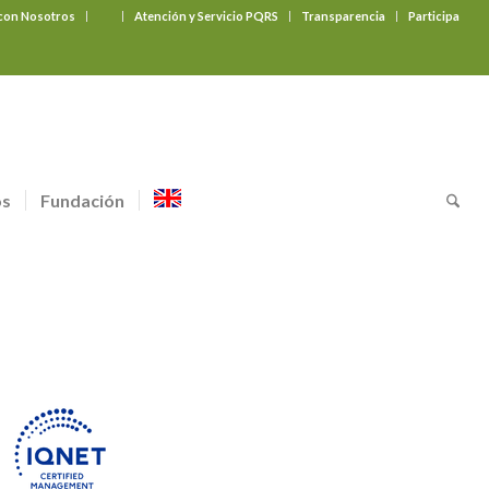
 con Nosotros
‎ ‎ ‎ ‎ ‎ ‎ ‎
Atención y Servicio PQRS
Transparencia
Participa
os
Fundación