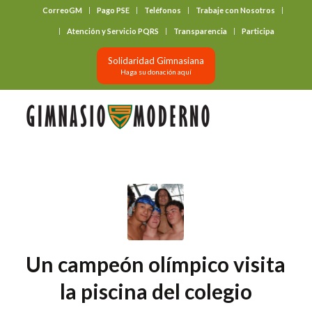
CorreoGM
Pago PSE
Teléfonos
Trabaje con Nosotros
‎ ‎ ‎ ‎ ‎ ‎ ‎
Atención y Servicio PQRS
Transparencia
Participa
Solidaridad Gimnasiana
Haga su donación aquí
Un campeón olímpico visita
la piscina del colegio