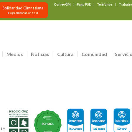
CorreoGM
Pago PSE
Teléfonos
Trabaje
Solidaridad Gimnasiana
Haga su donación aquí
Medios
Noticias
Cultura
Comunidad
Servici