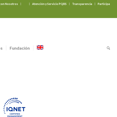
 con Nosotros
‎ ‎ ‎ ‎ ‎ ‎ ‎
Atención y Servicio PQRS
Transparencia
Participa
os
Fundación