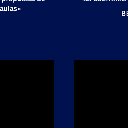
 aulas»
B