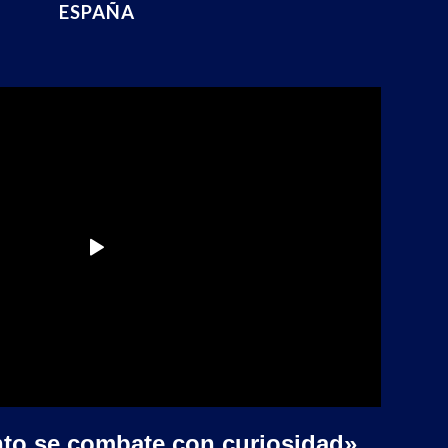
ESPAÑA
nto se combate con curiosidad»