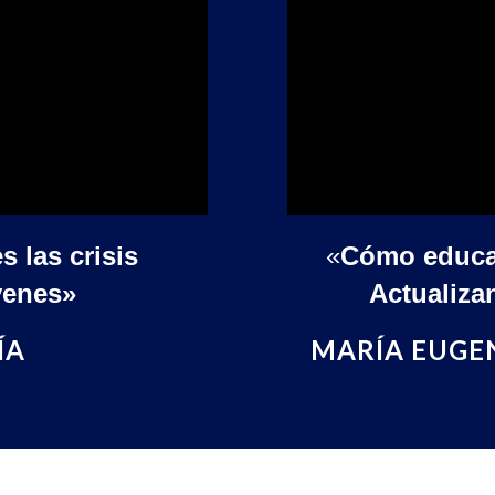
 las crisis
«
Cómo educa
venes»
Actualiza
ÍA
MARÍA EUGEN