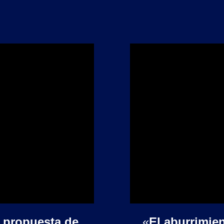
na propuesta de
«
El aburrimie