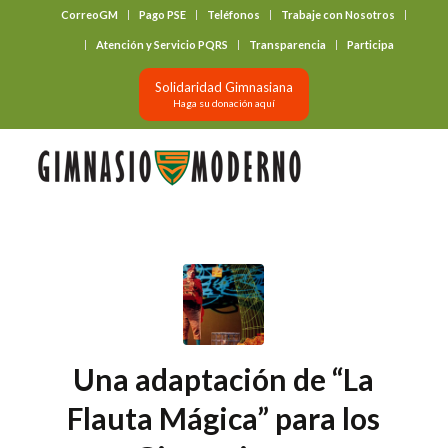
CorreoGM
Pago PSE
Teléfonos
Trabaje con Nosotros
‎ ‎ ‎ ‎ ‎ ‎ ‎
Atención y Servicio PQRS
Transparencia
Participa
Solidaridad Gimnasiana
Haga su donación aquí
Una adaptación de “La
Flauta Mágica” para los