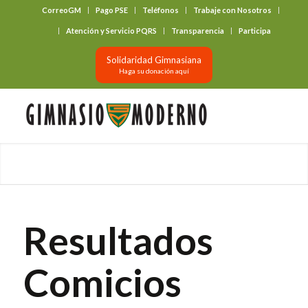
CorreoGM
Pago PSE
Teléfonos
Trabaje con Nosotros
‎ ‎ ‎ ‎ ‎ ‎ ‎
Atención y Servicio PQRS
Transparencia
Participa
Solidaridad Gimnasiana
Haga su donación aquí
Resultados
Comicios