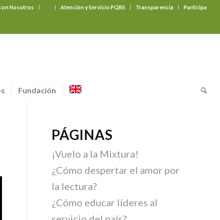
 con Nosotros
‎ ‎ ‎ ‎ ‎ ‎ ‎
Atención y Servicio PQRS
Transparencia
Participa
os
Fundación
PÁGINAS
¡Vuelo a la Mixtura!
¿Cómo despertar el amor por
la lectura?
¿Cómo educar líderes al
servicio del país?