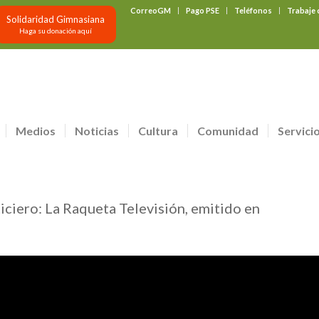
CorreoGM
Pago PSE
Teléfonos
Trabaje
Solidaridad Gimnasiana
Haga su donación aquí
Medios
Noticias
Cultura
Comunidad
Servici
ticiero: La Raqueta Televisión, emitido en