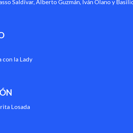
sso Saldívar, Alberto Guzmán, Iván Olano y Basili
O
 con la Lady
IÓN
rita Losada