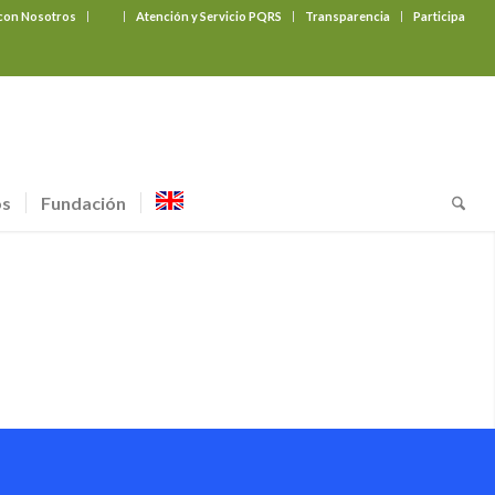
 con Nosotros
‎ ‎ ‎ ‎ ‎ ‎ ‎
Atención y Servicio PQRS
Transparencia
Participa
os
Fundación