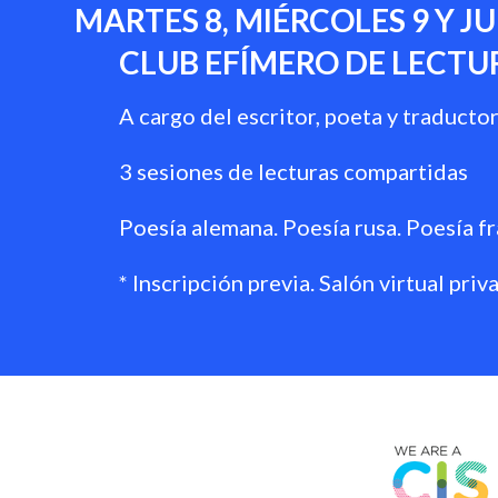
MARTES 8, MIÉRCOLES 9 Y JUE
CLUB EFÍMERO DE LECTUR
A cargo del escritor, poeta y traduct
3 sesiones de lecturas compartidas
Poesía alemana
.
Poesía rusa
.
Poesía f
* Inscripción previa. Salón virtual priv