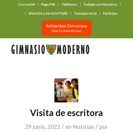
CorreoGM
Pago PSE
Teléfonos
Trabaje con Nosotros
‎ ‎ ‎ ‎ ‎ ‎ ‎
Atención y Servicio PQRS
Transparencia
Participa
Solidaridad Gimnasiana
Haga su donación aquí
Visita de escritora
/
/
29 junio, 2022
en
Noticias
por