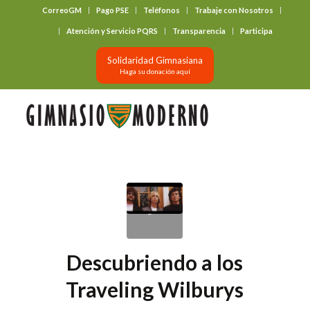
CorreoGM
Pago PSE
Teléfonos
Trabaje con Nosotros
‎ ‎ ‎ ‎ ‎ ‎ ‎
Atención y Servicio PQRS
Transparencia
Participa
Solidaridad Gimnasiana
Haga su donación aquí
Descubriendo a los
Traveling Wilburys