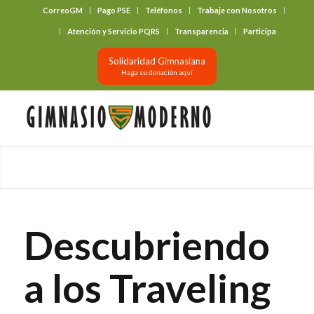
CorreoGM
Pago PSE
Teléfonos
Trabaje con Nosotros
‎ ‎ ‎ ‎ ‎ ‎ ‎
Atención y Servicio PQRS
Transparencia
Participa
Solidaridad Gimnasiana
Haga su donación aquí
Descubriendo
a los Traveling