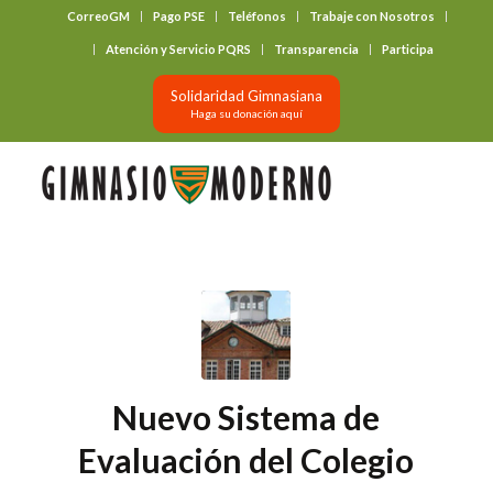
CorreoGM
Pago PSE
Teléfonos
Trabaje con Nosotros
‎ ‎ ‎ ‎ ‎ ‎ ‎
Atención y Servicio PQRS
Transparencia
Participa
Solidaridad Gimnasiana
Haga su donación aquí
Nuevo Sistema de
Evaluación del Colegio