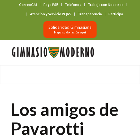
CorreoGM
Pago PSE
Teléfonos
Trabaje con Nosotros
‎ ‎ ‎ ‎ ‎ ‎ ‎
Atención y Servicio PQRS
Transparencia
Participa
Solidaridad Gimnasiana
Haga su donación aquí
Los amigos de
Pavarotti