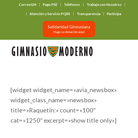
CorreoGM
Pago PSE
Teléfonos
Trabaje con Nosotros
‎ ‎ ‎ ‎ ‎ ‎ ‎
Atención y Servicio PQRS
Transparencia
Participa
Solidaridad Gimnasiana
Haga su donación aquí
[widget widget_name=»avia_newsbox»
widget_class_name=»newsbox»
title=»Raquetín:» count=»100″
cat=»1250″ excerpt=»show title only»]