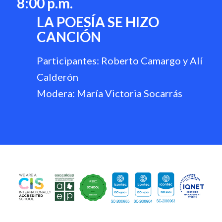
8:00 p.m.
LA POESÍA SE HIZO
CANCIÓN
Participantes: Roberto Camargo y Alí
Calderón
Modera: María Victoria Socarrás