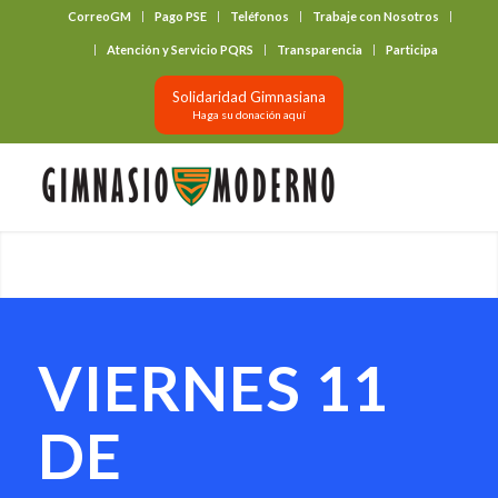
CorreoGM
Pago PSE
Teléfonos
Trabaje con Nosotros
‎ ‎ ‎ ‎ ‎ ‎ ‎
Atención y Servicio PQRS
Transparencia
Participa
Solidaridad Gimnasiana
Haga su donación aquí
VIERNES 11
DE