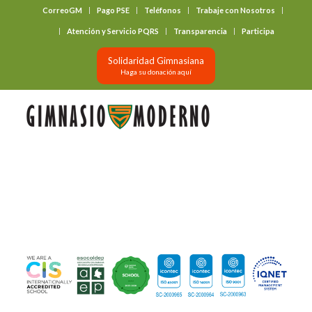
CorreoGM
Pago PSE
Teléfonos
Trabaje con Nosotros
‎ ‎ ‎ ‎ ‎ ‎ ‎
Atención y Servicio PQRS
Transparencia
Participa
Solidaridad Gimnasiana
Haga su donación aquí