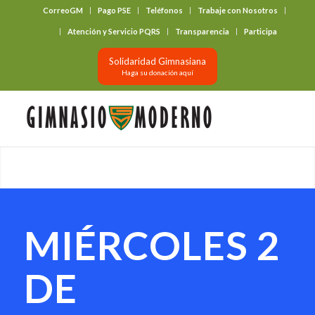
CorreoGM
Pago PSE
Teléfonos
Trabaje con Nosotros
‎ ‎ ‎ ‎ ‎ ‎ ‎
Atención y Servicio PQRS
Transparencia
Participa
Solidaridad Gimnasiana
Haga su donación aquí
MIÉRCOLES 2
DE