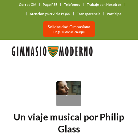
CorreoGM
Pago PSE
Teléfonos
Trabaje con Nosotros
‎ ‎ ‎ ‎ ‎ ‎ ‎
Atención y Servicio PQRS
Transparencia
Participa
Solidaridad Gimnasiana
Haga su donación aquí
Un viaje musical por Philip
Glass