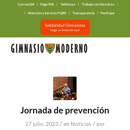
CorreoGM
Pago PSE
Teléfonos
Trabaje con Nosotros
‎ ‎ ‎ ‎ ‎ ‎ ‎
Atención y Servicio PQRS
Transparencia
Participa
Solidaridad Gimnasiana
Haga su donación aquí
Jornada de prevención
/
/
27 julio, 2023
en
Noticias
por