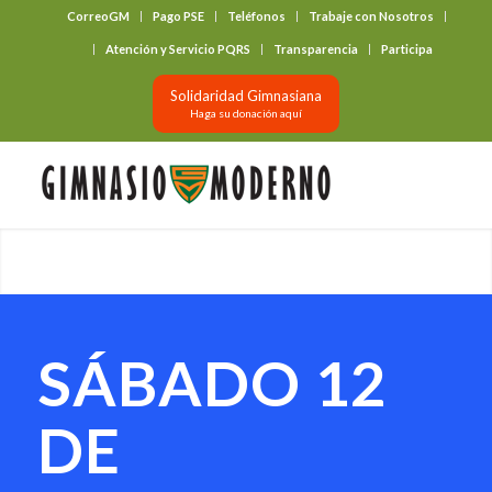
CorreoGM
Pago PSE
Teléfonos
Trabaje con Nosotros
‎ ‎ ‎ ‎ ‎ ‎ ‎
Atención y Servicio PQRS
Transparencia
Participa
Solidaridad Gimnasiana
Haga su donación aquí
SÁBADO 12
DE