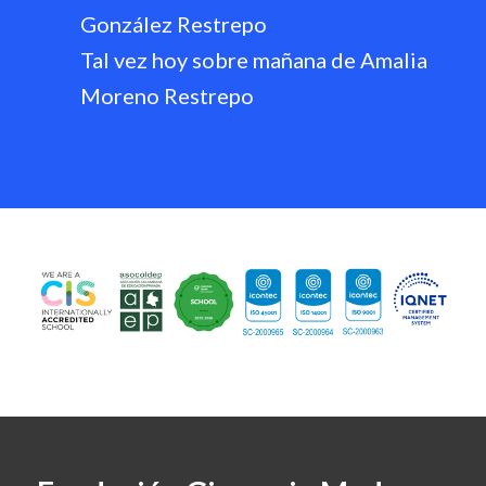
González Restrepo
Tal vez hoy sobre mañana de Amalia
Moreno Restrepo