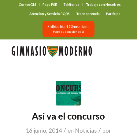
CorreoGM
Pago PSE
Teléfonos
Trabaje con Nosotros
‎ ‎ ‎ ‎ ‎ ‎ ‎
Atención y Servicio PQRS
Transparencia
Participa
Solidaridad Gimnasiana
Haga su donación aquí
Así va el concurso
/
/
16 junio, 2014
en
Noticias
por