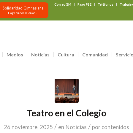
CorreoGM
Pago PSE
Teléfonos
Trabaje
Solidaridad Gimnasiana
Haga su donación aquí
Medios
Noticias
Cultura
Comunidad
Servici
Teatro en el Colegio
/
/
26 noviembre, 2025
en
Noticias
por
contenidos