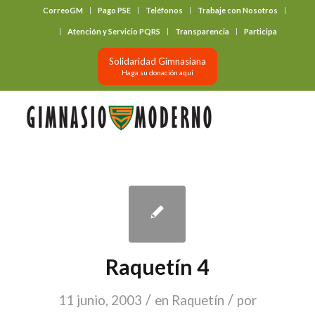
CorreoGM
Pago PSE
Teléfonos
Trabaje con Nosotros
‎ ‎ ‎ ‎ ‎ ‎ ‎
Atención y Servicio PQRS
Transparencia
Participa
Solidaridad Gimnasiana
Haga su donación aquí
Raquetín 4
/
/
11 junio, 2003
en
Raquetín
por