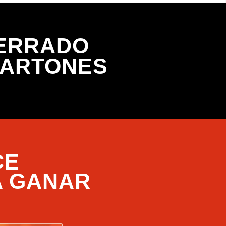
CERRADO
CARTONES
CE
A GANAR