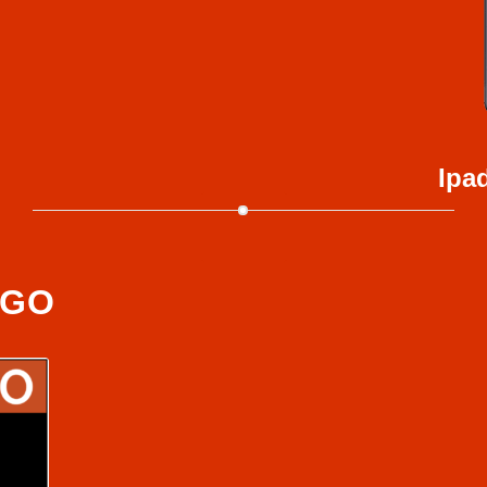
Ipa
EGO