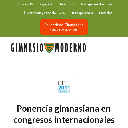
CorreoGM
Pago PSE
Teléfonos
Trabaje con Nosotros
‎ ‎ ‎ ‎ ‎ ‎ ‎
Atención y Servicio PQRS
Transparencia
Participa
Solidaridad Gimnasiana
Haga su donación aquí
Ponencia gimnasiana en
congresos internacionales