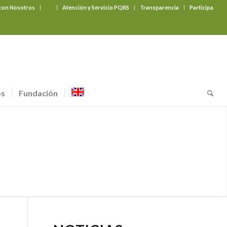
 con Nosotros
‎ ‎ ‎ ‎ ‎ ‎ ‎
Atención y Servicio PQRS
Transparencia
Participa
os
Fundación