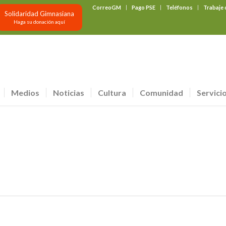
CorreoGM
Pago PSE
Teléfonos
Trabaje
Solidaridad Gimnasiana
Haga su donación aquí
Medios
Noticias
Cultura
Comunidad
Servici