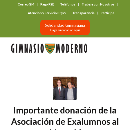
CorreoGM
Pago PSE
Teléfonos
Trabaje con Nosotros
‎ ‎ ‎ ‎ ‎ ‎ ‎
Atención y Servicio PQRS
Transparencia
Participa
Solidaridad Gimnasiana
Haga su donación aquí
Importante donación de la
Asociación de Exalumnos al