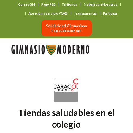
CorreoGM
Pago PSE
Teléfonos
Trabaje con Nosotros
‎ ‎ ‎ ‎ ‎ ‎ ‎
Atención y Servicio PQRS
Transparencia
Participa
Solidaridad Gimnasiana
Haga su donación aquí
Tiendas saludables en el
colegio