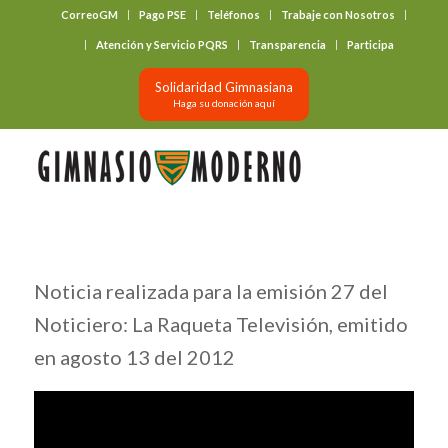
CorreoGM
Pago PSE
Teléfonos
Trabaje con Nosotros
‎ ‎ ‎ ‎ ‎ ‎ ‎
Atención y Servicio PQRS
Transparencia
Participa
Solidaridad Gimnasiana
Haga su donación aquí
Noticia realizada para la emisión 27 del
Noticiero: La Raqueta Televisión, emitido
en agosto 13 del 2012