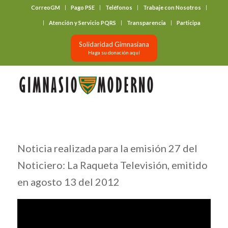
CorreoGM
Pago PSE
Teléfonos
Trabaje con Nosotros
‎ ‎ ‎ ‎ ‎ ‎ ‎
Atención y Servicio PQRS
Transparencia
Participa
Solidaridad Gimnasiana
Haga su donación aquí
Noticia realizada para la emisión 27 del
Noticiero: La Raqueta Televisión, emitido
en agosto 13 del 2012