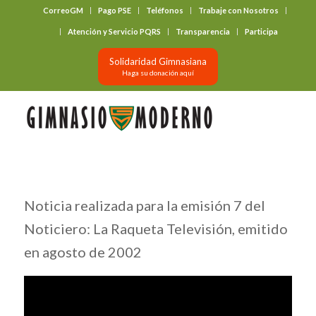
CorreoGM
Pago PSE
Teléfonos
Trabaje con Nosotros
‎ ‎ ‎ ‎ ‎ ‎ ‎
Atención y Servicio PQRS
Transparencia
Participa
Solidaridad Gimnasiana
Haga su donación aquí
Noticia realizada para la emisión 7 del
Noticiero: La Raqueta Televisión, emitido
en agosto de 2002