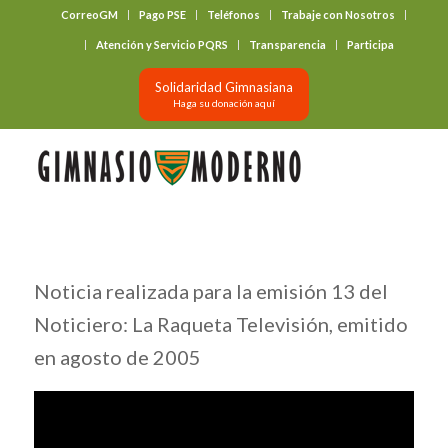
CorreoGM
Pago PSE
Teléfonos
Trabaje con Nosotros
‎ ‎ ‎ ‎ ‎ ‎ ‎
Atención y Servicio PQRS
Transparencia
Participa
Solidaridad Gimnasiana
Haga su donación aquí
Noticia realizada para la emisión 13 del
Noticiero: La Raqueta Televisión, emitido
en agosto de 2005