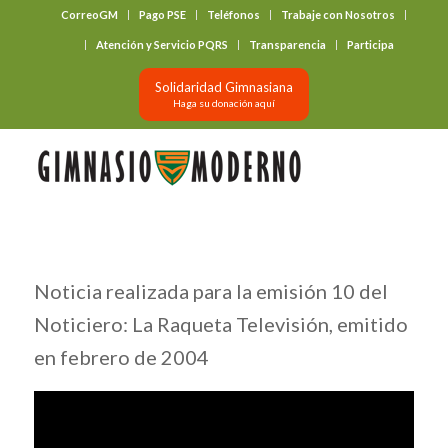
CorreoGM
Pago PSE
Teléfonos
Trabaje con Nosotros
‎ ‎ ‎ ‎ ‎ ‎ ‎
Atención y Servicio PQRS
Transparencia
Participa
Solidaridad Gimnasiana
Haga su donación aquí
Noticia realizada para la emisión 10 del
Noticiero: La Raqueta Televisión, emitido
en febrero de 2004