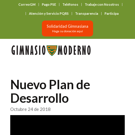
CorreoGM
Pago PSE
Teléfonos
Trabaje con Nosotros
‎ ‎ ‎ ‎ ‎ ‎ ‎
Atención y Servicio PQRS
Transparencia
Participa
Solidaridad Gimnasiana
Haga su donación aquí
Nuevo Plan de
Desarrollo
Octubre 24 de 2018