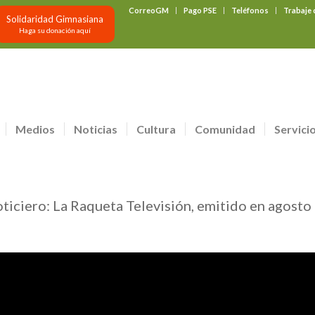
CorreoGM
Pago PSE
Teléfonos
Trabaje
Solidaridad Gimnasiana
Haga su donación aquí
Medios
Noticias
Cultura
Comunidad
Servici
oticiero: La Raqueta Televisión, emitido en agosto