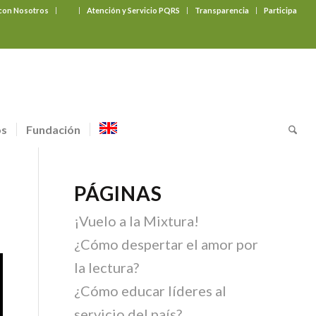
 con Nosotros
‎ ‎ ‎ ‎ ‎ ‎ ‎
Atención y Servicio PQRS
Transparencia
Participa
os
Fundación
PÁGINAS
¡Vuelo a la Mixtura!
¿Cómo despertar el amor por
la lectura?
¿Cómo educar líderes al
servicio del país?