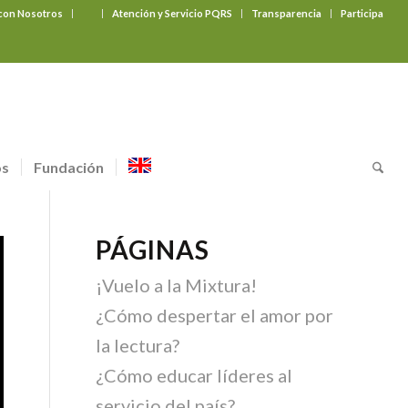
 con Nosotros
‎ ‎ ‎ ‎ ‎ ‎ ‎
Atención y Servicio PQRS
Transparencia
Participa
os
Fundación
PÁGINAS
¡Vuelo a la Mixtura!
¿Cómo despertar el amor por
la lectura?
¿Cómo educar líderes al
servicio del país?