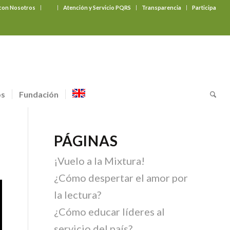
 con Nosotros
‎ ‎ ‎ ‎ ‎ ‎ ‎
Atención y Servicio PQRS
Transparencia
Participa
os
Fundación
PÁGINAS
¡Vuelo a la Mixtura!
¿Cómo despertar el amor por
la lectura?
¿Cómo educar líderes al
servicio del país?