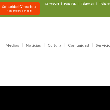
CorreoGM
Pago PSE
Teléfonos
Trabaje
Solidaridad Gimnasiana
Haga su donación aquí
Medios
Noticias
Cultura
Comunidad
Servici