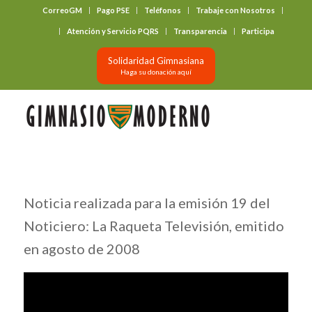
CorreoGM
Pago PSE
Teléfonos
Trabaje con Nosotros
‎ ‎ ‎ ‎ ‎ ‎ ‎
Atención y Servicio PQRS
Transparencia
Participa
Solidaridad Gimnasiana
Haga su donación aquí
Noticia realizada para la emisión 19 del
Noticiero: La Raqueta Televisión, emitido
en agosto de 2008