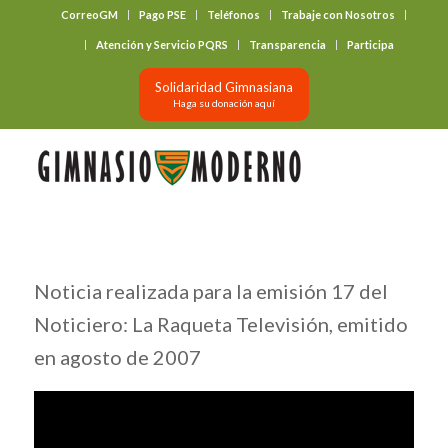
CorreoGM
Pago PSE
Teléfonos
Trabaje con Nosotros
‎ ‎ ‎ ‎ ‎ ‎ ‎
Atención y Servicio PQRS
Transparencia
Participa
Solidaridad Gimnasiana
Haga su donación aquí
Noticia realizada para la emisión 17 del
Noticiero: La Raqueta Televisión, emitido
en agosto de 2007