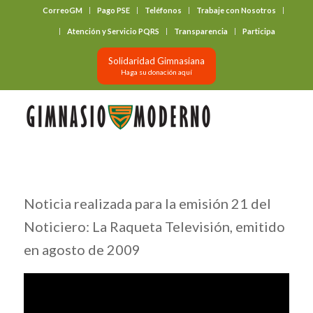
CorreoGM
Pago PSE
Teléfonos
Trabaje con Nosotros
‎ ‎ ‎ ‎ ‎ ‎ ‎
Atención y Servicio PQRS
Transparencia
Participa
Solidaridad Gimnasiana
Haga su donación aquí
Noticia realizada para la emisión 21 del
Noticiero: La Raqueta Televisión, emitido
en agosto de 2009