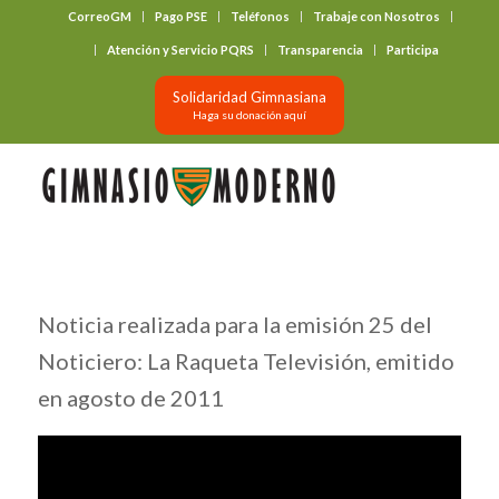
CorreoGM
Pago PSE
Teléfonos
Trabaje con Nosotros
‎ ‎ ‎ ‎ ‎ ‎ ‎
Atención y Servicio PQRS
Transparencia
Participa
Solidaridad Gimnasiana
Haga su donación aquí
Noticia realizada para la emisión 25 del
Noticiero: La Raqueta Televisión, emitido
en agosto de 2011