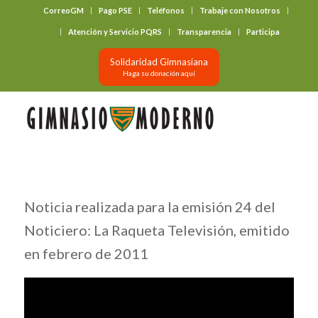
CorreoGM
Pago PSE
Teléfonos
Trabaje con Nosotros
‎ ‎ ‎ ‎ ‎ ‎ ‎
Atención y Servicio PQRS
Transparencia
Participa
Solidaridad Gimnasiana
Haga su donación aquí
Noticia realizada para la emisión 24 del
Noticiero: La Raqueta Televisión, emitido
en febrero de 2011