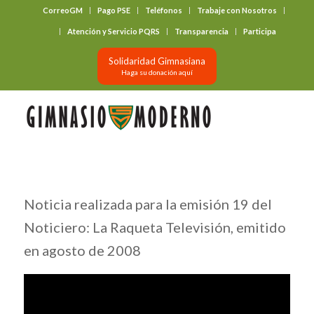
CorreoGM
Pago PSE
Teléfonos
Trabaje con Nosotros
‎ ‎ ‎ ‎ ‎ ‎ ‎
Atención y Servicio PQRS
Transparencia
Participa
Solidaridad Gimnasiana
Haga su donación aquí
Noticia realizada para la emisión 19 del
Noticiero: La Raqueta Televisión, emitido
en agosto de 2008