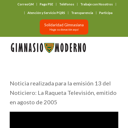
CorreoGM
Pago PSE
Teléfonos
Trabaje con Nosotros
‎ ‎ ‎ ‎ ‎ ‎ ‎
Atención y Servicio PQRS
Transparencia
Participa
Solidaridad Gimnasiana
Haga su donación aquí
Noticia realizada para la emisión 13 del
Noticiero: La Raqueta Televisión, emitido
en agosto de 2005