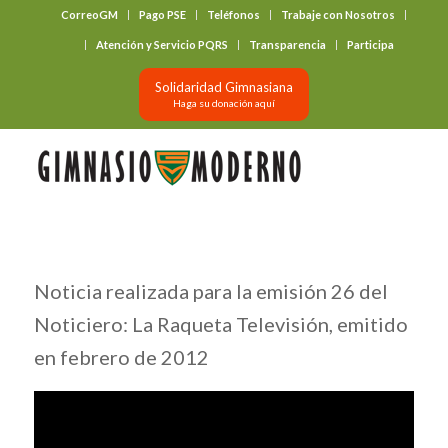
CorreoGM
Pago PSE
Teléfonos
Trabaje con Nosotros
‎ ‎ ‎ ‎ ‎ ‎ ‎
Atención y Servicio PQRS
Transparencia
Participa
Solidaridad Gimnasiana
Haga su donación aquí
Noticia realizada para la emisión 26 del
Noticiero: La Raqueta Televisión, emitido
en febrero de 2012